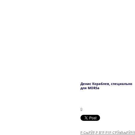
Денис Кораблев, специально
для MORSa
0
Р СњРЎР‚Р В°Р Р†Р С‘РЎвЂљРЎР