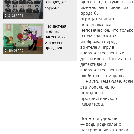
делает то, что умеет
—
а
о подлодке
«Курск»
именно, вытягивает из
вроде бы
21287
6
отрицательного
персонажа все
Несчастная
человеческое, что только
любовь
в нем содержится,
насекомых
изображая перед
отмечает
зрителем игру в
праздник
19698
0
сверхъестественных
детективов. Потому что
детективы и
сверхъестественное
любят все, а мораль
—
никто. Тем более, если
эта мораль явно
немодного
прохристианского
характера.
Вот это и удивляет
—
ведь радикально
настроенные католики