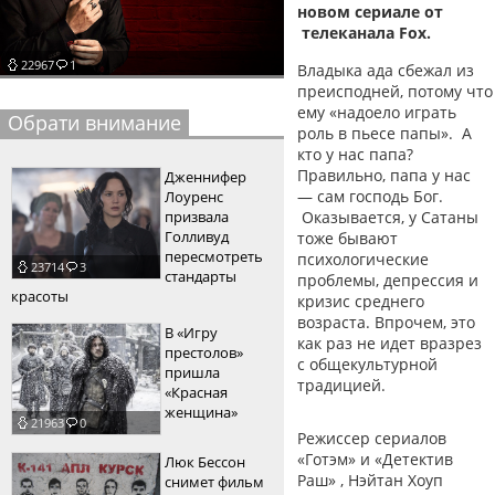
новом сериале от
пїЅпїЅпїЅпїЅпїЅпїЅпїЅпїЅпїЅпїЅ
пїЅпїЅпїЅ
телеканала Fox.
22967
1
Владыка ада сбежал из
пїЅпїЅпїЅпїЅпїЅпїЅпїЅпїЅпїЅпїЅпїЅ
преисподней, потому что
пїЅпїЅпїЅ
ему «надоело играть
Обрати внимание
роль в пьесе папы». А
пїЅпїЅпїЅпїЅпїЅпїЅпїЅпїЅпїЅ
кто у нас папа?
Правильно, папа у нас
Дженнифер
пїЅпїЅпїЅ пїЅпїЅпїЅпїЅпїЅ
—
сам господь Бог.
Лоуренс
призвала
Оказывается, у Сатаны
пїЅпїЅпїЅ пїЅпїЅпїЅпїЅпїЅпїЅ
Голливуд
тоже бывают
пересмотреть
психологические
23714
3
пїЅпїЅпїЅпїЅпїЅ
стандарты
проблемы, депрессия и
красоты
кризис среднего
пїЅпїЅпїЅпїЅпїЅпїЅпїЅпїЅпїЅпїЅ
возраста. Впрочем, это
В «Игру
как раз не идет вразрез
престолов»
с общекультурной
пришла
традицией.
«Красная
женщина»
21963
0
Режиссер сериалов
«Готэм» и «Детектив
Люк Бессон
Раш» , Нэйтан Хоуп
снимет фильм