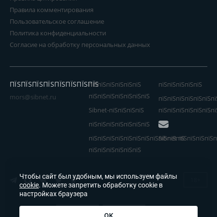
Правила комментирования
Пользовательское соглашение
Политика конфиденциальности
Согласие на обработку персональных данных
ПЇЅПЇЅПЇЅПЇЅПЇЅПЇЅПЇЅПЇЅ
пїЅпїЅпїЅпїЅпїЅпїЅ
пїЅпїЅпїЅпїЅпїЅ
пїЅпїЅпїЅпїЅпїЅпїЅпїЅ
mors@sibnet.ru
пїЅпїЅпїЅпїЅпїЅпїЅпї
Sibnet-пїЅпїЅпїЅпїЅ
пїЅпїЅпїЅпїЅпїЅпїЅпї
пїЅпїЅпїЅпїЅпїЅпїЅпїЅ
пїЅпїЅпїЅпїЅпїЅпїЅпїЅпїЅпїЅпїЅпїЅ
Sibnet пїЅпїЅпїЅпїЅп
пїЅпїЅпїЅпїЅпїЅпїЅ
Чтобы сайт был удобным, мы используем файлы
18+
cookie
. Можете запретить обработку cookie в
настройках браузера
OK