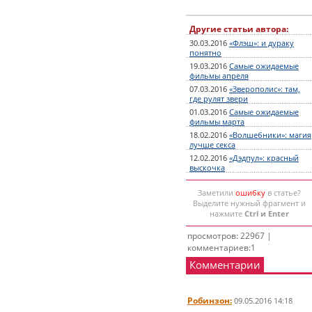
Другие статьи автора:
30.03.2016
«Флэш»: и дураку
понятно
19.03.2016
Самые ожидаемые
фильмы апреля
07.03.2016
«Зверополис»: там,
где рулят звери
01.03.2016
Самые ожидаемые
фильмы марта
18.02.2016
«Волшебники»: магия
лучше секса
12.02.2016
«Дэдпул»: красный
выскочка
Заметили
ошибку
в статье?
Выделите нужный фрагмент и
нажмите
Ctrl и Enter
просмотров: 22967 |
комментариев:1
Комментарии
Робинзон:
09.05.2016 14:18