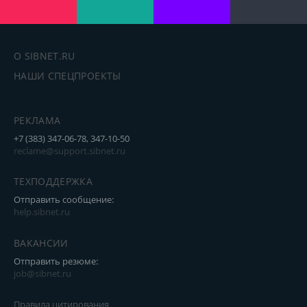
О SIBNET.RU
НАШИ СПЕЦПРОЕКТЫ
РЕКЛАМА
+7 (383) 347-06-78, 347-10-50
reclame@support.sibnet.ru
ТЕХПОДДЕРЖКА
Отправить сообщение:
help.sibnet.ru
ВАКАНСИИ
Отправить резюме:
job@sibnet.ru
Правила цитирования