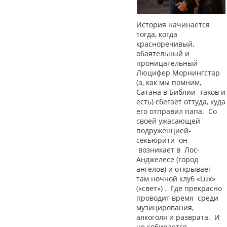
История начинается
тогда, когда
красноречивый,
обаятельный и
проницательный
Люцифер Морнингстар
(а, как мы помним,
Сатана в Библии таков и
есть) сбегает оттуда, куда
его отправил папа. Со
своей ужасающей
подруженцией-
секьюрити он
возникает в Лос-
Анджелесе (город
ангелов) и открывает
там ночной клуб «Lux»
(«свет») . Где прекрасно
проводит время среди
музицирования,
алкоголя и разврата. И
не собирается