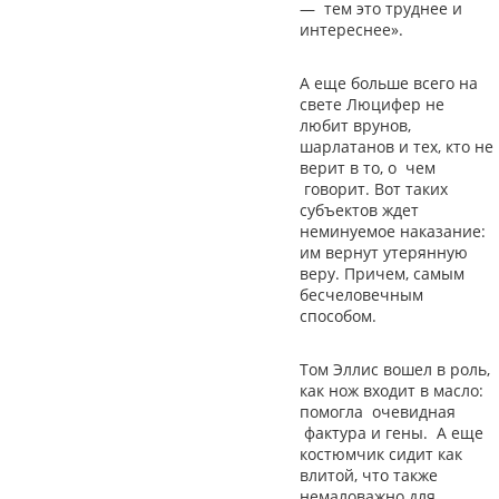
—
тем это труднее и
интереснее».
А еще больше всего на
свете Люцифер не
любит врунов,
шарлатанов и тех, кто не
верит в то, о чем
говорит. Вот таких
субъектов ждет
неминуемое наказание:
им вернут утерянную
веру. Причем, самым
бесчеловечным
способом.
Том Эллис вошел в роль,
как нож входит в масло:
помогла очевидная
фактура и гены. А еще
костюмчик сидит как
влитой, что также
немаловажно для