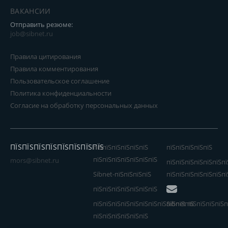
ВАКАНСИИ
Отправить резюме:
job@sibnet.ru
Правила цитирования
Правила комментирования
Пользовательское соглашение
Политика конфиденциальности
Согласие на обработку персональных данных
ПЇЅПЇЅПЇЅПЇЅПЇЅПЇЅПЇЅПЇЅ
пїЅпїЅпїЅпїЅпїЅпїЅ
пїЅпїЅпїЅпїЅпїЅ
пїЅпїЅпїЅпїЅпїЅпїЅпїЅ
mors@sibnet.ru
пїЅпїЅпїЅпїЅпїЅпїЅпї
Sibnet-пїЅпїЅпїЅпїЅ
пїЅпїЅпїЅпїЅпїЅпїЅпї
пїЅпїЅпїЅпїЅпїЅпїЅпїЅ
пїЅпїЅпїЅпїЅпїЅпїЅпїЅпїЅпїЅпїЅпїЅ
Sibnet пїЅпїЅпїЅпїЅп
пїЅпїЅпїЅпїЅпїЅпїЅ