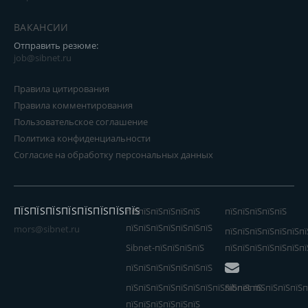
ВАКАНСИИ
Отправить резюме:
job@sibnet.ru
Правила цитирования
Правила комментирования
Пользовательское соглашение
Политика конфиденциальности
Согласие на обработку персональных данных
ПЇЅПЇЅПЇЅПЇЅПЇЅПЇЅПЇЅПЇЅ
пїЅпїЅпїЅпїЅпїЅпїЅ
пїЅпїЅпїЅпїЅпїЅ
пїЅпїЅпїЅпїЅпїЅпїЅпїЅ
mors@sibnet.ru
пїЅпїЅпїЅпїЅпїЅпїЅпї
Sibnet-пїЅпїЅпїЅпїЅ
пїЅпїЅпїЅпїЅпїЅпїЅпї
пїЅпїЅпїЅпїЅпїЅпїЅпїЅ
пїЅпїЅпїЅпїЅпїЅпїЅпїЅпїЅпїЅпїЅпїЅ
Sibnet пїЅпїЅпїЅпїЅп
пїЅпїЅпїЅпїЅпїЅпїЅ