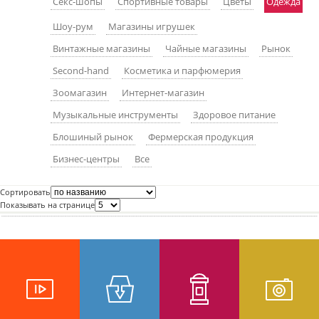
Секс-шопы
Спортивные товары
Цветы
Одежда
пїЅпїЅпїЅпїЅпїЅпїЅпїЅпїЅпїЅпїЅ
пїЅпїЅпїЅ
Шоу-рум
Магазины игрушек
пїЅпїЅпїЅпїЅпїЅпїЅпїЅпїЅпїЅпїЅпїЅ
Винтажные магазины
Чайные магазины
Рынок
Second-hand
Косметика и парфюмерия
пїЅпїЅпїЅ
Зоомагазин
Интернет-магазин
пїЅпїЅпїЅпїЅпїЅпїЅпїЅпїЅпїЅ
Музыкальные инструменты
Здоровое питание
пїЅпїЅпїЅ пїЅпїЅпїЅпїЅпїЅ
Блошиный рынок
Фермерская продукция
пїЅпїЅпїЅ пїЅпїЅпїЅпїЅпїЅпїЅ
Бизнес-центры
Все
пїЅпїЅпїЅпїЅпїЅ
Сортировать
пїЅпїЅпїЅпїЅпїЅпїЅпїЅпїЅпїЅпїЅ
Показывать на странице