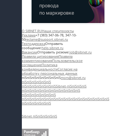
О SIBNET.RU
Наши спецпроекты
Реклама
+7 (383) 347-06-78, 347-10-
50
reclame@support.sibnet.ru
Техподдержка
Отправить
сообщение:
help.sibnet.ru
Вакансии
Отправить резюме:
job@sibnet.ru
Правила цитирования
Правила
комментирования
Пользовательское
соглашение
Политика
конфиденциальности
Согласие на
обработку персональных данных
пїЅпїЅпїЅпїЅпїЅпїЅпїЅпїЅ
mors@sibnet.ru
пїЅпїЅпїЅпїЅпїЅпїЅ
пїЅпїЅпїЅпїЅпїЅпїЅпїЅ
Sibnet-пїЅпїЅпїЅпїЅ
пїЅпїЅпїЅпїЅпїЅ
пїЅпїЅпїЅпїЅпїЅпїЅпїЅ
пїЅпїЅпїЅпїЅпїЅпїЅпїЅ
пїЅпїЅпїЅпїЅпїЅпїЅпїЅ
пїЅпїЅпїЅпїЅпїЅпїЅпїЅпїЅпїЅпїЅпїЅ
пїЅпїЅпїЅпїЅпїЅпїЅ
Sibnet пїЅпїЅпїЅпїЅпїЅ