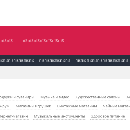
ЅпїЅпїЅ
пїЅпїЅпїЅпїЅпїЅпїЅпїЅ
ЇЅПЇЅПЇЅПЇЅПЇЅПЇЅПЇЅ
ПЇЅПЇЅПЇЅПЇЅПЇЅПЇЅ
ПЇЅПЇЅ ПЇЅПЇЅПЇЅПЇЅПЇЅПЇЅПЇЅПЇЅ
одарки и сувениры
Музыка и видео
Художественные салоны
А
у-рум
Магазины игрушек
Винтажные магазины
Чайные магаз
тернет-магазин
Музыкальные инструменты
Здоровое питание