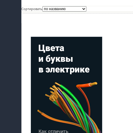
пїЅпїЅпїЅ
Сортировать
пїЅпїЅпїЅпїЅпїЅпїЅпїЅпїЅпїЅпїЅпїЅ
Мой профиль на Афише
пїЅпїЅпїЅ
пїЅпїЅпїЅпїЅпїЅпїЅпїЅпїЅпїЅ
пїЅпїЅпїЅ пїЅпїЅпїЅпїЅпїЅ
пїЅпїЅпїЅ пїЅпїЅпїЅпїЅпїЅпїЅ
пїЅпїЅпїЅпїЅпїЅ
пїЅпїЅпїЅпїЅпїЅпїЅпїЅпїЅпїЅпїЅ