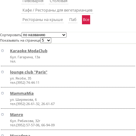
Пивоварня
Столовая
пїЅпїЅпїЅпїЅпїЅпїЅпїЅпїЅпїЅпїЅ
пїЅпїЅпїЅ
Кафе / Рестораны для вегетарианцев
Рестораны на крыше
Паб
Все
пїЅпїЅпїЅпїЅпїЅпїЅпїЅпїЅпїЅпїЅпїЅ
пїЅпїЅпїЅ
Сортировать
Показывать на странице
пїЅпїЅпїЅпїЅпїЅпїЅпїЅпїЅпїЅ
Karaoke ModaClub
пїЅпїЅпїЅ пїЅпїЅпїЅпїЅпїЅ
бул. Гагарина, 13а
тел.
пїЅпїЅпїЅ пїЅпїЅпїЅпїЅпїЅпїЅ
lounge club "Paris"
пїЅпїЅпїЅпїЅпїЅ
ул. Якоби, 35
тел.(3952) 74-44-11
пїЅпїЅпїЅпїЅпїЅпїЅпїЅпїЅпїЅпїЅ
MammaMia
ул. Ширямова, 6
тел.(3952) 26-61-32, 26-61-67
Manro
бул. Рябикова, 32г
тел.(3952) 57-57-06, 66-94-09
Maradona