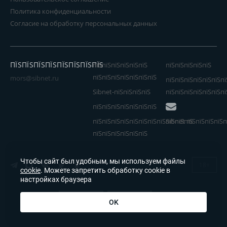
Политика конфиденциальности
Согласие на обработку персональных данных
ПЇЅПЇЅПЇЅПЇЅПЇЅПЇЅПЇЅПЇЅ
пїЅпїЅпїЅпїЅпїЅпїЅ
пїЅпїЅпїЅпїЅпїЅ
пїЅпїЅпїЅпїЅпїЅпїЅпїЅ
mors@sibnet.ru
пїЅпїЅпїЅпїЅпїЅпїЅпї
Sibnet-пїЅпїЅпїЅпїЅ
пїЅпїЅпїЅпїЅпїЅпїЅпї
пїЅпїЅпїЅпїЅпїЅпїЅпїЅ
пїЅпїЅпїЅпїЅпїЅпїЅпїЅпїЅпїЅпїЅпїЅ
Sibnet пїЅпїЅпїЅпїЅп
пїЅпїЅпїЅпїЅпїЅпїЅ
Чтобы сайт был удобным, мы используем файлы
18+
cookie
. Можете запретить обработку cookie в
настройках браузера
OK