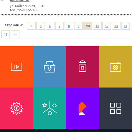
ул. Байкальская, 165Б
тел.(3952) 22-59-35
Страницы:
<-
5
6
7
8
9
10
11
12
13
14
15
->