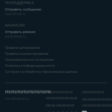
ТЕХПОДДЕРЖКА
Отправить сообщение:
help.sibnet.ru
ВАКАНСИИ
Отправить резюме:
job@sibnet.ru
Правила цитирования
Правила комментирования
Пользовательское соглашение
Политика конфиденциальности
Согласие на обработку персональных данных
ПЇЅПЇЅПЇЅПЇЅПЇЅПЇЅПЇЅПЇЅ
пїЅпїЅпїЅпїЅпїЅпїЅ
пїЅпїЅпїЅпїЅпїЅ
пїЅпїЅпїЅпїЅпїЅпїЅпїЅ
mors@sibnet.ru
пїЅпїЅпїЅпїЅпїЅпїЅпї
Sibnet-пїЅпїЅпїЅпїЅ
пїЅпїЅпїЅпїЅпїЅпїЅпї