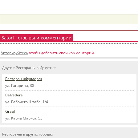
пїЅпїЅпїЅпїЅпїЅпїЅпїЅпїЅпїЅпїЅ
пїЅпїЅпїЅ
пїЅпїЅпїЅпїЅпїЅпїЅпїЅпїЅпїЅпїЅпїЅ
пїЅпїЅпїЅ
Satori - отзывы и комментарии
пїЅпїЅпїЅпїЅпїЅпїЅпїЅпїЅпїЅ
Авторизуйтесь
чтобы добавить свой комментарий.
пїЅпїЅпїЅ пїЅпїЅпїЅпїЅпїЅ
пїЅпїЅпїЅ пїЅпїЅпїЅпїЅпїЅпїЅ
Другие Рестораны в Иркутске
пїЅпїЅпїЅпїЅпїЅ
Ресторан «Фуллерс»
ул. Гагарина, 38
пїЅпїЅпїЅпїЅпїЅпїЅпїЅпїЅпїЅпїЅ
Belvedere
ул. Рабочего Штаба, 1/4
Graal
ул. Карла Маркса, 53
Рестораны в других городах