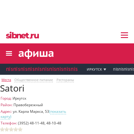
пїЅпїЅпїЅ пїЅпїЅпїЅпїЅпїЅпїЅпїЅ пїЅпї
пїЅпїЅпїЅпїЅпїЅпїЅпїЅ
пїЅпїЅпїЅпїЅпїЅ
пїЅпїЅпїЅпїЅпїЅпїЅпїЅпїЅ
пїЅпїЅпїЅпїЅпїЅпїЅпїЅ
пїЅпїЅпїЅ пїЅпїЅпїЅпїЅпїЅпїЅпїЅ
пїЅпїЅпїЅ пїЅпїЅпїЅпїЅпїЅпїЅпїЅ
пїЅпїЅпїЅ
ПЇЅПЇЅПЇЅПЇЅПЇЅПЇЅПЇЅПЇЅПЇЅПЇЅ
ИРКУТСК
ПЇЅПЇЅПЇЅПЇ
пїЅпїЅпїЅпїЅпїЅпїЅпїЅпїЅпїЅпїЅпї
Места
Общественное питание
Рестораны
Satori
пїЅпїЅпїЅ
пїЅпїЅпїЅ пїЅпїЅпїЅпїЅпїЅпїЅпїЅ пїЅпїЅ
пїЅпїЅпїЅпїЅпїЅпїЅпїЅпїЅпїЅ
Город:
Иркутск
пїЅпїЅпїЅпїЅпїЅ
Район:
Правобережный
пїЅпїЅпїЅ пїЅпїЅпїЅпїЅпїЅ
Адрес:
ул. Карла Маркса, 53
(
показать
карту
)
пїЅпїЅпїЅ пїЅпїЅпїЅпїЅпїЅпїЅ
пїЅпїЅпїЅ пїЅпїЅпїЅпїЅпїЅпїЅпїЅ
Телефон:
(3952) 48-11-48, 48-10-48
пїЅпїЅпїЅпїЅпїЅ
пїЅпїЅпїЅ пїЅпїЅпїЅпїЅпїЅпїЅпїЅ