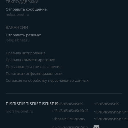
ТЕХПОДДЕРЖКА
Отправить сообщение:
help.sibnet.ru
ВАКАНСИИ
Отправить резюме:
job@sibnet.ru
Правила цитирования
Правила комментирования
Пользовательское соглашение
Политика конфиденциальности
Согласие на обработку персональных данных
ПЇЅПЇЅПЇЅПЇЅПЇЅПЇЅПЇЅПЇЅ
пїЅпїЅпїЅпїЅпїЅпїЅ
пїЅпїЅпїЅпїЅпїЅ
пїЅпїЅпїЅпїЅпїЅпїЅпїЅ
mors@sibnet.ru
пїЅпїЅпїЅпїЅпїЅпїЅпї
Sibnet-пїЅпїЅпїЅпїЅ
пїЅпїЅпїЅпїЅпїЅпїЅпї
пїЅпїЅпїЅпїЅпїЅпїЅпїЅ