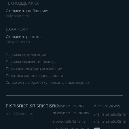
ТЕХПОДДЕРЖКА
Отправить сообщение:
help.sibnet.ru
ВАКАНСИИ
Отправить резюме:
job@sibnet.ru
Правила цитирования
Правила комментирования
Пользовательское соглашение
Политика конфиденциальности
Согласие на обработку персональных данных
ПЇЅПЇЅПЇЅПЇЅПЇЅПЇЅПЇЅПЇЅ
пїЅпїЅпїЅпїЅпїЅпїЅ
пїЅпїЅпїЅпїЅпїЅ
пїЅпїЅпїЅпїЅпїЅпїЅпїЅ
mors@sibnet.ru
пїЅпїЅпїЅпїЅпїЅпїЅпї
Sibnet-пїЅпїЅпїЅпїЅ
пїЅпїЅпїЅпїЅпїЅпїЅпї