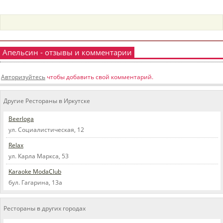
пїЅпїЅпїЅпїЅпїЅпїЅпїЅпїЅпїЅпїЅ
пїЅпїЅпїЅ
пїЅпїЅпїЅпїЅпїЅпїЅпїЅпїЅпїЅпїЅпїЅ
пїЅпїЅпїЅ
Апельсин - отзывы и комментарии
пїЅпїЅпїЅпїЅпїЅпїЅпїЅпїЅпїЅ
Авторизуйтесь
чтобы добавить свой комментарий.
пїЅпїЅпїЅ пїЅпїЅпїЅпїЅпїЅ
Другие Рестораны в Иркутске
пїЅпїЅпїЅ пїЅпїЅпїЅпїЅпїЅпїЅ
Beerloga
пїЅпїЅпїЅпїЅпїЅ
ул. Социалистическая, 12
пїЅпїЅпїЅпїЅпїЅпїЅпїЅпїЅпїЅпїЅ
Relax
ул. Карла Маркса, 53
Karaoke ModaClub
бул. Гагарина, 13а
Рестораны в других городах