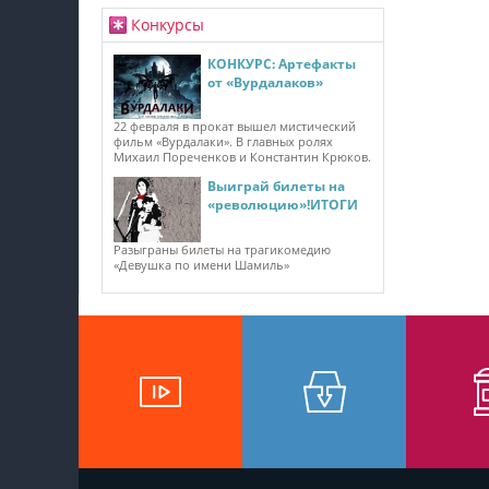
Конкурсы
КОНКУРС: Артефакты
от «Вурдалаков»
22 февраля в прокат вышел мистический
фильм «Вурдалаки». В главных ролях
Михаил Пореченков и Константин Крюков.
Выиграй билеты на
«революцию»!ИТОГИ
Разыграны билеты на трагикомедию
«Девушка по имени Шамиль»