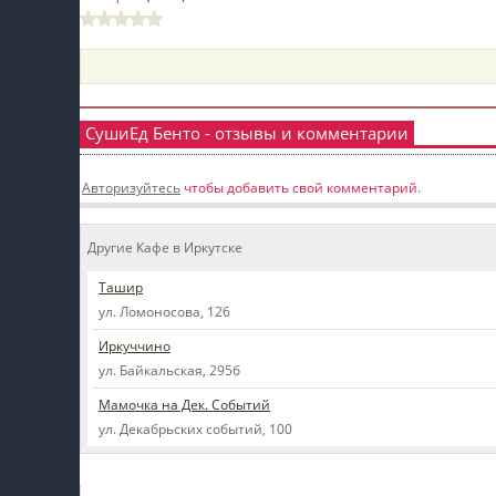
пїЅпїЅпїЅ
пїЅпїЅпїЅпїЅпїЅпїЅпїЅпїЅпїЅпїЅпїЅ
пїЅпїЅпїЅ
СушиЕд Бенто - отзывы и комментарии
пїЅпїЅпїЅпїЅпїЅпїЅпїЅпїЅпїЅ
Авторизуйтесь
чтобы добавить свой комментарий.
пїЅпїЅпїЅ пїЅпїЅпїЅпїЅпїЅ
пїЅпїЅпїЅ пїЅпїЅпїЅпїЅпїЅпїЅ
Другие Кафе в Иркутске
пїЅпїЅпїЅпїЅпїЅ
Ташир
пїЅпїЅпїЅпїЅпїЅпїЅпїЅпїЅпїЅпїЅ
ул. Ломоносова, 126
Иркуччино
ул. Байкальская, 295б
Мамочка на Дек. Событий
ул. Декабрьских событий, 100
Мой профиль на Афише