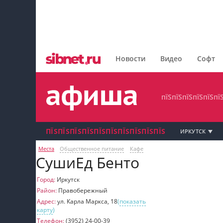
пїЅпїЅпїЅпїЅпїЅпїЅпїЅ
пїЅпїЅпїЅпїЅпїЅпїЅпїЅпїЅ
Новости
Видео
Софт
пїЅпїЅпїЅпїЅпїЅпїЅпїЅ
пїЅпїЅпїЅпїЅпїЅпї
ПЇЅПЇЅПЇЅПЇЅПЇЅПЇЅПЇЅПЇЅПЇЅПЇЅ
ИРКУТСК
Места
Общественное питание
Кафе
пїЅпїЅпїЅ пїЅпїЅпїЅпїЅпїЅпїЅпїЅ пїЅпїЅ
СушиЕд Бенто
пїЅпїЅпїЅпїЅпїЅ
Город:
Иркутск
Район:
Правобережный
пїЅпїЅпїЅ пїЅпїЅпїЅпїЅпїЅпїЅпїЅ
Адрес:
ул. Карла Маркса, 18
(
показать
карту
)
пїЅпїЅпїЅ пїЅпїЅпїЅпїЅпїЅпїЅпїЅ
Телефон:
(3952) 24-00-39