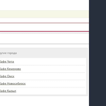
пїЅпїЅпїЅпїЅпїЅпїЅпїЅпїЅпїЅпїЅ
ругие города
Кафе Чита
Кафе Кемерово
Кафе Омск
Кафе Новосибирск
Кафе Кызыл