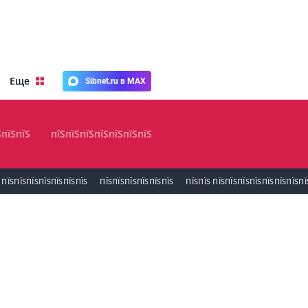
Еще
Sibnet.ru в MAX
ЅпїЅпїЅ
пїЅпїЅпїЅпїЅпїЅпїЅпїЅ
ПЇЅПЇЅПЇЅПЇЅПЇЅПЇЅПЇЅ
ПЇЅПЇЅПЇЅПЇЅПЇЅПЇЅ
ПЇЅПЇЅ ПЇЅПЇЅПЇЅПЇЅПЇЅПЇЅПЇЅПЇ