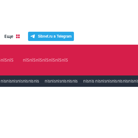
Еще
Sibnet.ru в Telegram
ЅпїЅпїЅ
пїЅпїЅпїЅпїЅпїЅпїЅпїЅ
ПЇЅПЇЅПЇЅПЇЅПЇЅПЇЅПЇЅ
ПЇЅПЇЅПЇЅПЇЅПЇЅПЇЅ
ПЇЅПЇЅ ПЇЅПЇЅПЇЅПЇЅПЇЅПЇЅПЇЅПЇ