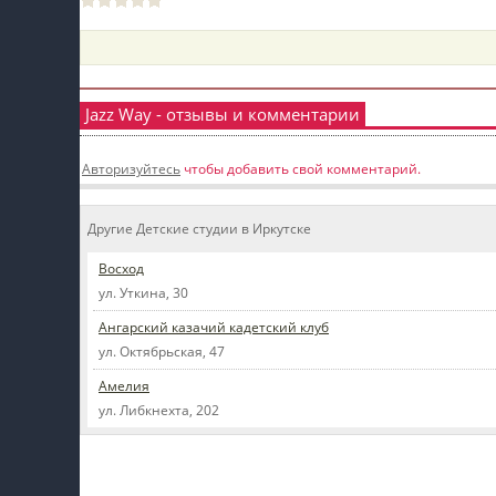
пїЅпїЅпїЅ
пїЅпїЅпїЅпїЅпїЅпїЅпїЅпїЅпїЅпїЅпїЅ
пїЅпїЅпїЅ
Jazz Way - отзывы и комментарии
пїЅпїЅпїЅпїЅпїЅпїЅпїЅпїЅпїЅ
Авторизуйтесь
чтобы добавить свой комментарий.
пїЅпїЅпїЅ пїЅпїЅпїЅпїЅпїЅ
Другие Детские студии в Иркутске
пїЅпїЅпїЅ пїЅпїЅпїЅпїЅпїЅпїЅ
Восход
пїЅпїЅпїЅпїЅпїЅ
ул. Уткина, 30
пїЅпїЅпїЅпїЅпїЅпїЅпїЅпїЅпїЅпїЅ
Ангарский казачий кадетский клуб
ул. Октябрьская, 47
Амелия
ул. Либкнехта, 202