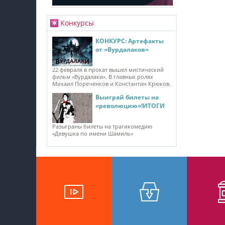
Конкурсы
КОНКУРС: Артефакты
от «Вурдалаков»
22 февраля в прокат вышел мистический
фильм «Вурдалаки». В главных ролях
Михаил Пореченков и Константин Крюков.
Выиграй билеты на
«революцию»!ИТОГИ
Разыграны билеты на трагикомедию
«Девушка по имени Шамиль»