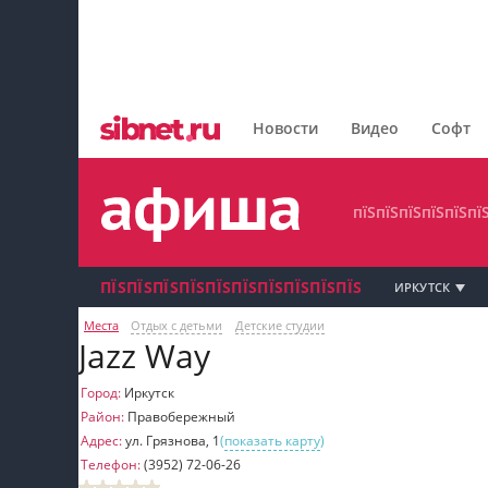
пїЅпїЅпїЅпїЅпїЅпїЅпїЅ
пїЅпїЅпїЅпїЅпїЅпїЅпїЅпїЅ
Новости
Видео
Софт
пїЅпїЅпїЅпїЅпїЅпїЅпїЅ
пїЅпїЅпїЅпїЅпїЅпї
ПЇЅПЇЅПЇЅПЇЅПЇЅПЇЅПЇЅПЇЅПЇЅПЇЅ
ИРКУТСК
Места
Отдых с детьми
Детские студии
пїЅпїЅпїЅ пїЅпїЅпїЅпїЅпїЅпїЅпїЅ пїЅпїЅ
Jazz Way
пїЅпїЅпїЅпїЅпїЅ
Город:
Иркутск
Район:
Правобережный
пїЅпїЅпїЅ пїЅпїЅпїЅпїЅпїЅпїЅпїЅ
Адрес:
ул. Грязнова, 1
(
показать карту
)
Телефон:
(3952) 72-06-26
пїЅпїЅпїЅ пїЅпїЅпїЅпїЅпїЅпїЅпїЅ