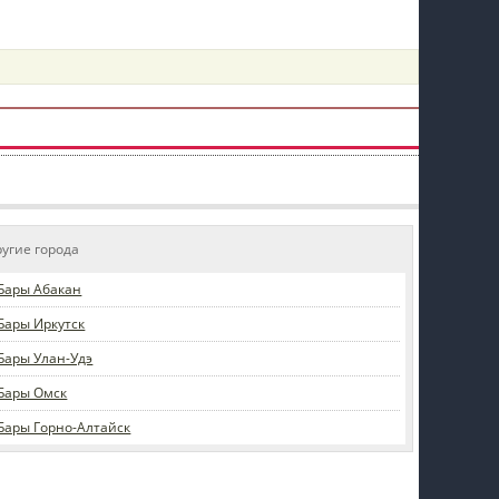
пїЅпїЅпїЅпїЅпїЅпїЅпїЅпїЅпїЅпїЅ
ругие города
Бары Абакан
Бары Иркутск
Бары Улан-Удэ
Бары Омск
Бары Горно-Алтайск