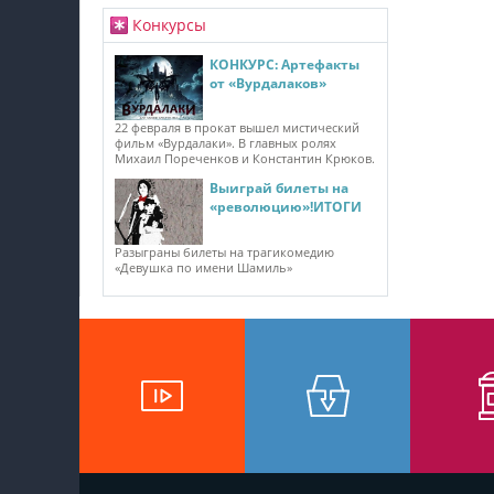
Конкурсы
КОНКУРС: Артефакты
от «Вурдалаков»
22 февраля в прокат вышел мистический
фильм «Вурдалаки». В главных ролях
Михаил Пореченков и Константин Крюков.
Выиграй билеты на
«революцию»!ИТОГИ
Разыграны билеты на трагикомедию
«Девушка по имени Шамиль»