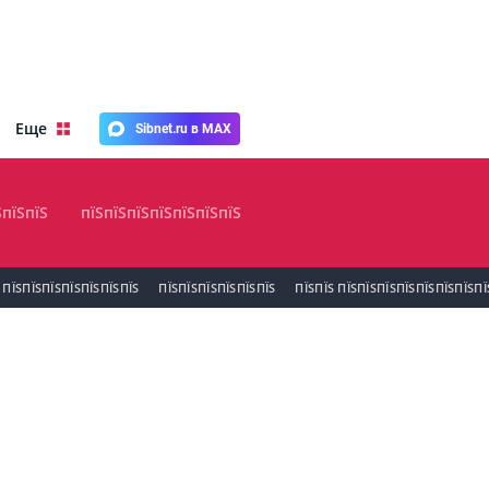
Еще
Sibnet.ru в MAX
ЅпїЅпїЅ
пїЅпїЅпїЅпїЅпїЅпїЅпїЅ
ПЇЅПЇЅПЇЅПЇЅПЇЅПЇЅПЇЅ
ПЇЅПЇЅПЇЅПЇЅПЇЅПЇЅ
ПЇЅПЇЅ ПЇЅПЇЅПЇЅПЇЅПЇЅПЇЅПЇЅПЇ